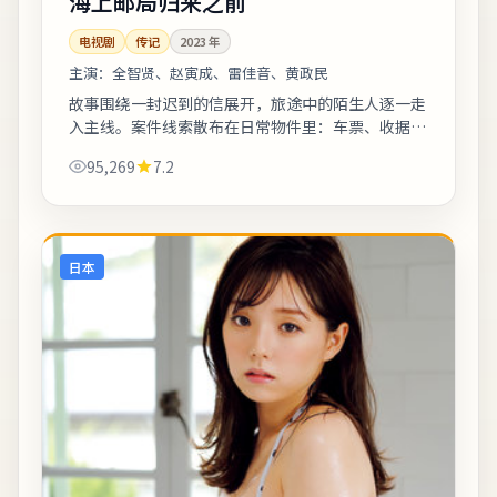
海上邮局归来之前
电视剧
传记
2023
年
主演：
全智贤、赵寅成、雷佳音、黄政民
故事围绕一封迟到的信展开，旅途中的陌生人逐一走
入主线。案件线索散布在日常物件里：车票、收据、
旧照片皆可能成为钥匙。整体来看，这是一部类型元
95,269
7.2
素清晰、人物动机可信的作品，值得安静看...
日本