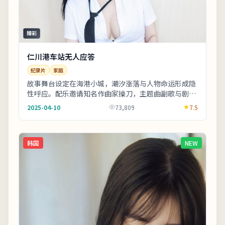
臻彩
仁川港车站无人应答
纪录片
家庭
故事舞台设定在海港小城，潮汐涨落与人物命运形成隐
性呼应。配乐邀请知名作曲家操刀，主题曲副歌与剧情
高潮同步上扬。片尾字幕包含幕后花絮名单，影迷可
2025-04-10
73,809
7.5
向...
韩国
NEW