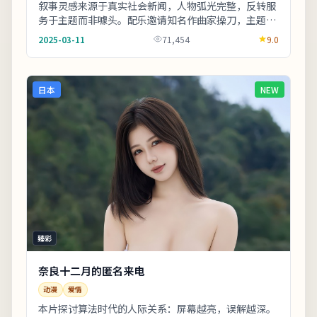
叙事灵感来源于真实社会新闻，人物弧光完整，反转服
务于主题而非噱头。配乐邀请知名作曲家操刀，主题曲
副歌与剧情高潮同步上扬。友情提示：部分镜头闪烁
2025-03-11
71,454
9.0
较...
日本
NEW
臻彩
奈良十二月的匿名来电
动漫
爱情
本片探讨算法时代的人际关系：屏幕越亮，误解越深。