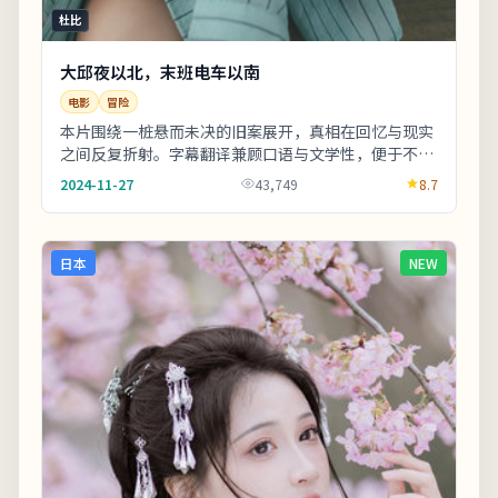
杜比
大邱夜以北，末班电车以南
电影
冒险
本片围绕一桩悬而未决的旧案展开，真相在回忆与现实
之间反复折射。字幕翻译兼顾口语与文学性，便于不同
年龄段观众理解。整体来看，这是一部类型元素清
2024-11-27
43,749
8.7
晰、...
日本
NEW