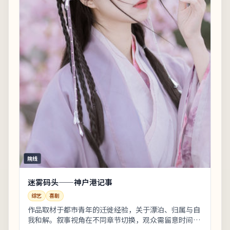
院线
迷雾码头——神户港记事
综艺
喜剧
作品取材于都市青年的迁徙经验，关于漂泊、归属与自
我和解。叙事视角在不同章节切换，观众需留意时间标
注以免迷路。上线之后口碑分化属正常现象，建议亲