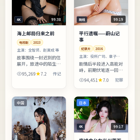
99:38
99:19
4K
院线
海上邮局归来之前
平行遗嘱——蔚山记
事
电视剧
2023
纪录片
2016
主演：
全智贤、赵寅成 等
主演：
役所广司、章子怡
故事围绕一封迟到的信
等
展开，旅途中的陌生人
剧情后半段进入高能对
逐一走入主线。案件线
峙，前期伏笔逐一回
95,269
7.2
传记
索散布在日常物件里：
收，观感紧凑。片中插
94,451
7.0
犯罪
车票、收据、旧照片皆
入少量纪录片式访谈段
可能成为钥匙。整体来
落，增强真实性与代入
看，这是一部类型元素
感。友情提示：部分镜
清晰...
头闪烁较快，光敏人群
中国
日本
请酌情...
99:17
4K