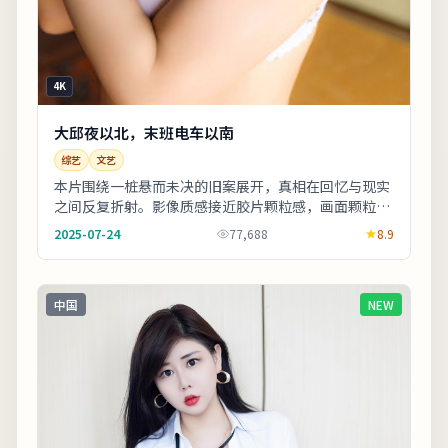
4K
大邱夜以北，末班电车以南
综艺
文艺
本片围绕一桩悬而未决的旧案展开，真相在回忆与现实
之间反复折射。影像质感接近胶片颗粒感，画面颗粒与
雨景结合氛围出众。适合晚间完整观看，配合大屏与
2025-07-24
77,688
8.9
环...
中国
NEW