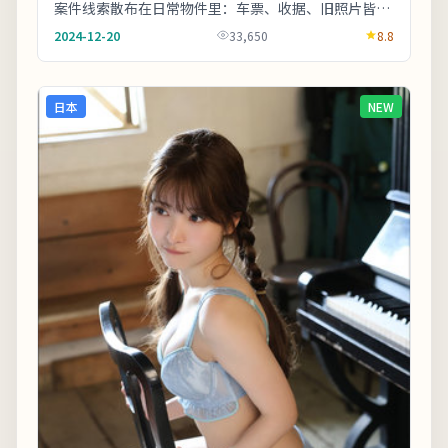
案件线索散布在日常物件里：车票、收据、旧照片皆可
能成为钥匙。友情提示：部分镜头闪烁较快，光敏人
2024-12-20
33,650
8.8
群...
日本
NEW