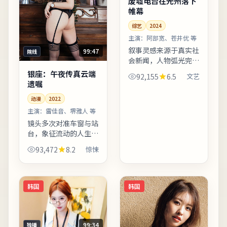
废墟电台在光州落下
帷幕
综艺
2024
主演：
阿部宽、苍井优 等
叙事灵感来源于真实社
99:47
院线
会新闻，人物弧光完
整，反转服务于主题而
银座：午夜传真云端
92,155
6.5
文艺
非噱头。配乐邀请知名
遗嘱
作曲家操刀，主题曲副
动漫
2022
歌与剧情高潮同步上
扬。整体来看，这是一
主演：
雷佳音、堺雅人 等
部类型元...
镜头多次对准车窗与站
台，象征流动的人生与
暂停的决心。配乐以低
93,472
8.2
惊悚
频弦乐打底，高潮段落
改用钢琴独奏，情绪克
制而有后劲。整体来
看，这是一部类型元素
韩国
韩国
清晰、...
99:34
独播