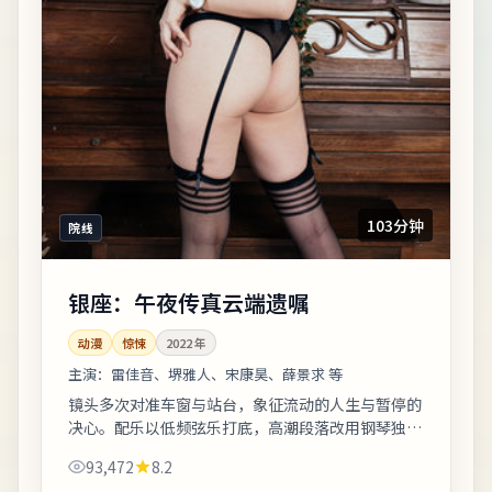
103分钟
院线
银座：午夜传真云端遗嘱
动漫
惊悚
2022
年
主演：
雷佳音、堺雅人、宋康昊、薛景求 等
镜头多次对准车窗与站台，象征流动的人生与暂停的
决心。配乐以低频弦乐打底，高潮段落改用钢琴独
奏，情绪克制而有后劲。整体来看，这是一部类型元
93,472
8.2
素清晰、人物动机可信的作品，值得安静看完...