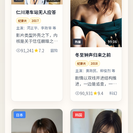
仁川港车站无人应答
纪录片
2017
主演：
河正宇、李政宰 等
影片类型外壳之下，内
核是关于信任崩塌之后
99:06
热播
如何重建日常秩序。影
91,241
7.2
冒险
片后半段反转并非单纯
冬至钟声归来之前
惊吓，而是推动人物完
纪录片
2018
成性格蜕变。影片中出
现的地标多为实景拍
主演：
黄政民、柳俊烈 等
摄，旅...
剧情以双线并进结构推
进，一边是追查，一边
是救赎，最终在暴雨夜
90,931
9.4
科幻
汇合。主演阵容在对手
戏中火花充分，尤其几
场夜戏台词密度高、信
息量大。影片中出现的
日本
韩国
地标...