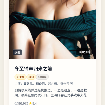
160分钟
热播
冬至钟声归来之前
纪录片
科幻
2018
年
主演：
黄政民、柳俊烈、裴斗娜、雷佳音 等
剧情以双线并进结构推进，一边是追查，一边是救
赎，最终在暴雨夜汇合。主演阵容在对手戏中火花充
分，尤其几场夜戏台词密度高、信息量大。影片中出
90,931
9.4
现的地标多为实景拍摄，旅行爱好者可按图索...