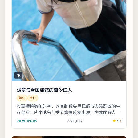
4K
浅草与雪国旅馆的潮汐证人
综艺
传记
故事横跨数年时空，以克制镜头呈现都市边缘群体的生
存缝隙。片中地名与季节意象反复出现，构成理解人物
动机的重要线索。适合晚间完整观看，配合大屏与环
2025-09-05
71,027
7.3
绕...