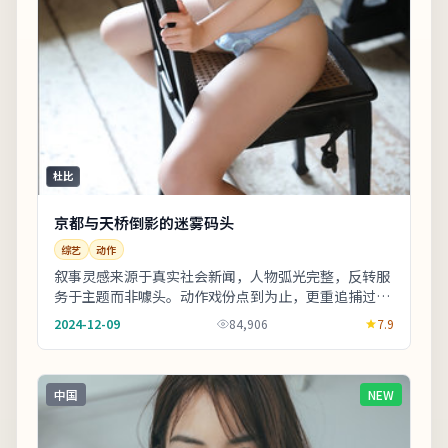
杜比
京都与天桥倒影的迷雾码头
综艺
动作
叙事灵感来源于真实社会新闻，人物弧光完整，反转服
务于主题而非噱头。动作戏份点到为止，更重追捕过程
中的心理博弈。适合晚间完整观看，配合大屏与环绕
2024-12-09
84,906
7.9
声...
中国
NEW