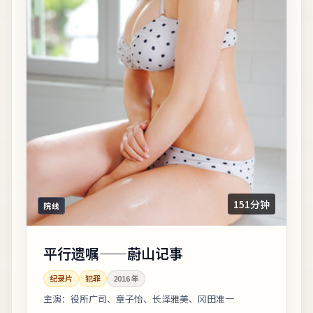
151分钟
院线
平行遗嘱——蔚山记事
纪录片
犯罪
2016
年
主演：
役所广司、章子怡、长泽雅美、冈田准一