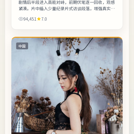
剧情后半段进入高能对峙，前期伏笔逐一回收，观感
紧凑。片中插入少量纪录片式访谈段落，增强真实性
与代入感。友情提示：部分镜头闪烁较快，光敏人群
94,451
7.0
请酌情观看。《平行遗嘱——蔚山记事》是...
中国