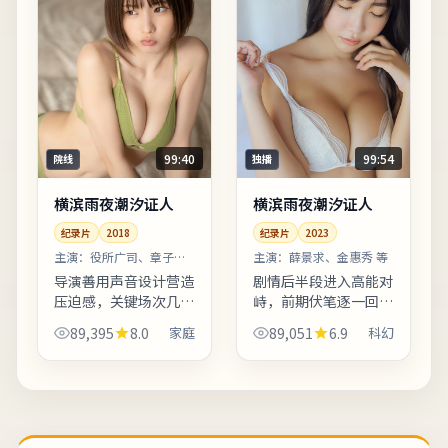
99:40
99:54
院线
独播
横滨雨夜潮汐证人
横滨雨夜潮汐证人
纪录片
2018
纪录片
2023
主演：
役所广司、章子怡
主演：
薛景求、金惠秀 等
等
导演善用声音设计营造
剧情后半段进入高能对
压迫感，关键场次几乎
峙，前期伏笔逐一回
依赖环境音推动情绪。
收，观感紧凑。叙事视
89,395
8.0
家庭
89,051
6.9
科幻
配乐邀请知名作曲家操
角在不同章节切换，观
刀，主题曲副歌与剧情
众需留意时间标注以免
高潮同步上扬。片尾字
迷路。整体来看，这是
幕包含幕后花絮名单，
一部类型元素清晰、人
影迷...
物动机...