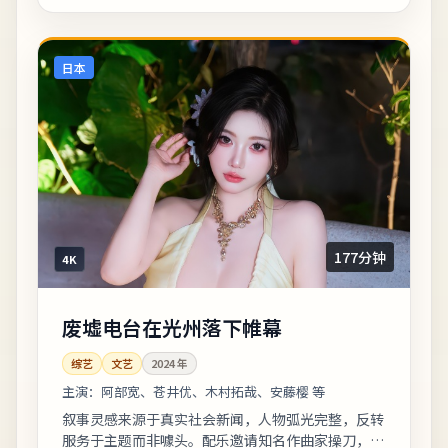
日本
177分钟
4K
废墟电台在光州落下帷幕
综艺
文艺
2024
年
主演：
阿部宽、苍井优、木村拓哉、安藤樱 等
叙事灵感来源于真实社会新闻，人物弧光完整，反转
服务于主题而非噱头。配乐邀请知名作曲家操刀，主