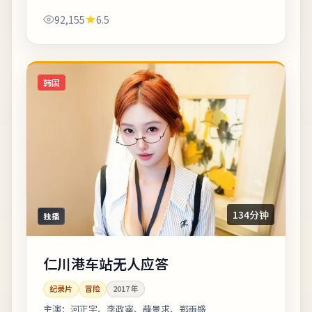
题曲副歌与剧情高潮同步上扬。整体来看，这是一部
92,155
6.5
类型元素清晰、人物动机可信的作品，值得...
韩国
134分钟
独播
仁川港车站无人应答
纪录片
冒险
2017
年
主演：
河正宇、李政宰、薛景求、郑雨盛